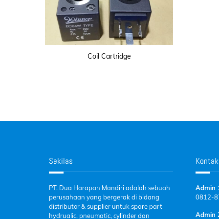
Coil Cartridge
Sekilas
Kontak
PT. Dua Harapan Mandiri adalah sebuah
Admin 
perusahaan yang bergerak di bidang
0812-
8
distributor & supplier untuk spare part
Admin 
hydrualic, pneumatic, cylinder dan