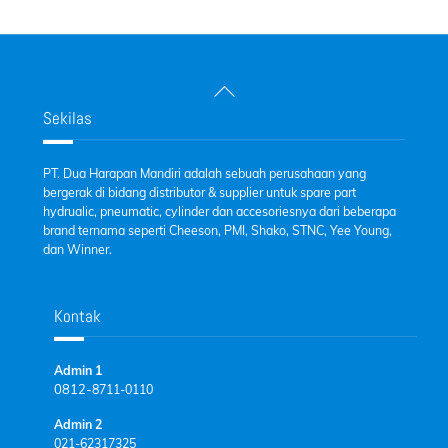
Back
To
Sekilas
Top
PT. Dua Harapan Mandiri adalah sebuah perusahaan yang
bergerak di bidang distributor & supplier untuk spare part
hydrualic, pneumatic, cylinder dan accesoriesnya dari beberapa
brand ternama seperti Cheeson, PMI, Shako, STNC, Yee Young,
dan Winner.
Kontak
Admin 1
0812-
8711-0110
Admin 2
021-62317325