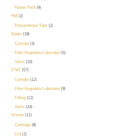
Produk
4
Power Pack
4
Produk
2
PMI
2
Produk
2
Polyurethane Tube
2
Produk
18
Shako
18
Produk
3
Cylinder
3
Produk
5
Filter Regulator Lubricator
5
Produk
10
Valve
10
Produk
57
STNC
57
Produk
12
Cylinder
12
Produk
9
Filter Regulator Lubricator
9
Produk
12
Fitting
12
Produk
24
Valve
24
Produk
11
Winner
11
Produk
8
Cartridge
8
Produk
1
Coil
1
Produk