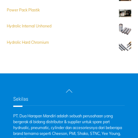
Power Pack Plastik
Hydrolic Internal Unhoned
Hydrolic Hard Chromium
Back
To
Sekilas
Top
PT. Dua Harapan Mandiri adalah sebuah perusahaan yang
bergerak di bidang distributor & supplier untuk spare part
hydrualic, pneumatic, cylinder dan accesoriesnya dari beberapa
brand ternama seperti Cheeson, PMI, Shako, STNC, Yee Young,