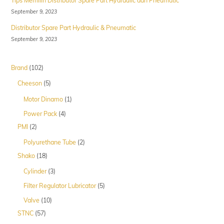
Tips Memilih Distributor Spare Part Hydraulic dan Pneumatic
September 9, 2023
Distributor Spare Part Hydraulic & Pneumatic
September 9, 2023
102
Brand
102
Produk
5
Cheeson
5
Produk
1
Motor Dinamo
1
Produk
4
Power Pack
4
Produk
2
PMI
2
Produk
2
Polyurethane Tube
2
Produk
18
Shako
18
Produk
3
Cylinder
3
Produk
5
Filter Regulator Lubricator
5
Produk
10
Valve
10
Produk
57
STNC
57
Produk