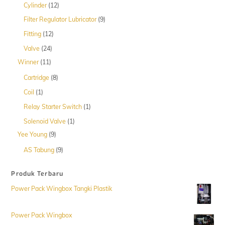
12
Cylinder
12
Produk
9
Filter Regulator Lubricator
9
Produk
12
Fitting
12
Produk
24
Valve
24
Produk
11
Winner
11
Produk
8
Cartridge
8
Produk
1
Coil
1
Produk
1
Relay Starter Switch
1
Produk
1
Solenoid Valve
1
Produk
9
Yee Young
9
Produk
9
AS Tabung
9
Produk
Produk Terbaru
Power Pack Wingbox Tangki Plastik
Power Pack Wingbox