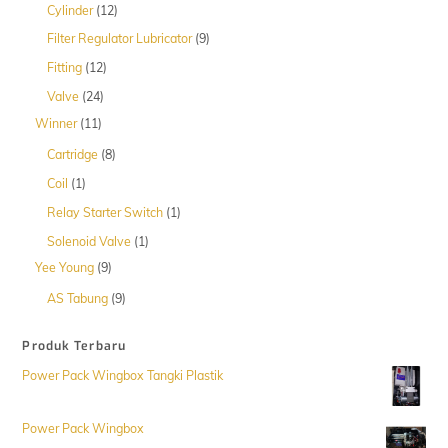
12
Cylinder
12
Produk
9
Filter Regulator Lubricator
9
Produk
12
Fitting
12
Produk
24
Valve
24
Produk
11
Winner
11
Produk
8
Cartridge
8
Produk
1
Coil
1
Produk
1
Relay Starter Switch
1
Produk
1
Solenoid Valve
1
Produk
9
Yee Young
9
Produk
9
AS Tabung
9
Produk
Produk Terbaru
Power Pack Wingbox Tangki Plastik
Power Pack Wingbox