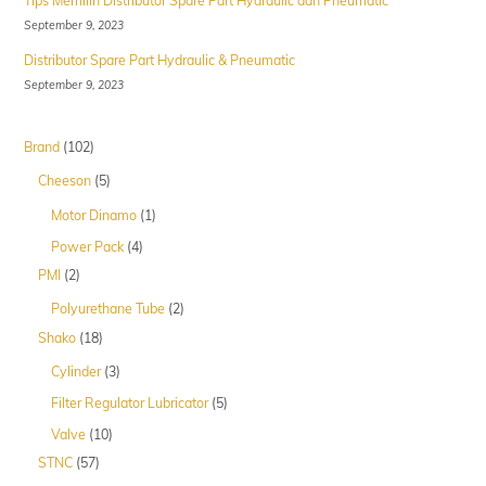
Tips Memilih Distributor Spare Part Hydraulic dan Pneumatic
September 9, 2023
Distributor Spare Part Hydraulic & Pneumatic
September 9, 2023
102
Brand
102
Produk
5
Cheeson
5
Produk
1
Motor Dinamo
1
Produk
4
Power Pack
4
Produk
2
PMI
2
Produk
2
Polyurethane Tube
2
Produk
18
Shako
18
Produk
3
Cylinder
3
Produk
5
Filter Regulator Lubricator
5
Produk
10
Valve
10
Produk
57
STNC
57
Produk