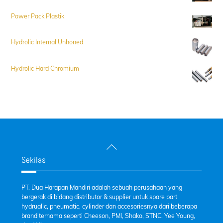
Power Pack Plastik
Hydrolic Internal Unhoned
Hydrolic Hard Chromium
Back
To
Sekilas
Top
PT. Dua Harapan Mandiri adalah sebuah perusahaan yang
bergerak di bidang distributor & supplier untuk spare part
hydrualic, pneumatic, cylinder dan accesoriesnya dari beberapa
brand ternama seperti Cheeson, PMI, Shako, STNC, Yee Young,