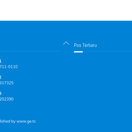
Back
Pos Terbaru
To
Top
1
711-0110
2
317325
3
202390
lished by
www.ge.tc