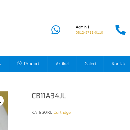
Admin 1
0812-8711-0110
s
Product
Artikel
Galeri
Kontak
CB11A34JL
Cartridge
KATEGORI: