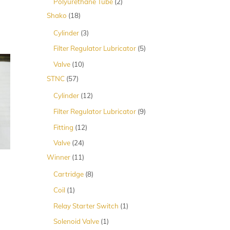
2
Polyurethane Tube
2
Produk
18
Shako
18
Produk
3
Cylinder
3
Produk
5
Filter Regulator Lubricator
5
Produk
10
Valve
10
Produk
57
STNC
57
Produk
12
Cylinder
12
Produk
9
Filter Regulator Lubricator
9
Produk
12
Fitting
12
Produk
24
Valve
24
Produk
11
Winner
11
Produk
8
Cartridge
8
Produk
1
Coil
1
Produk
1
Relay Starter Switch
1
Produk
1
Solenoid Valve
1