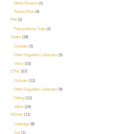
1
Motor Dinamo
1
Produk
4
Power Pack
4
Produk
2
PMI
2
Produk
2
Polyurethane Tube
2
Produk
18
Shako
18
Produk
3
Cylinder
3
Produk
5
Filter Regulator Lubricator
5
Produk
10
Valve
10
Produk
57
STNC
57
Produk
12
Cylinder
12
Produk
9
Filter Regulator Lubricator
9
Produk
12
Fitting
12
Produk
24
Valve
24
Produk
11
Winner
11
Produk
8
Cartridge
8
Produk
1
Coil
1