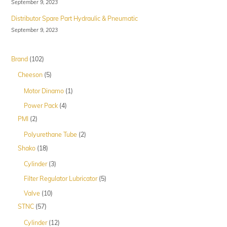
September 9, 2023
Distributor Spare Part Hydraulic & Pneumatic
September 9, 2023
102
Brand
102
Produk
5
Cheeson
5
Produk
1
Motor Dinamo
1
Produk
4
Power Pack
4
Produk
2
PMI
2
Produk
2
Polyurethane Tube
2
Produk
18
Shako
18
Produk
3
Cylinder
3
Produk
5
Filter Regulator Lubricator
5
Produk
10
Valve
10
Produk
57
STNC
57
Produk
12
Cylinder
12