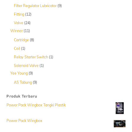
Produk
9
Filter Regulator Lubricator
9
Produk
12
Fitting
12
Produk
24
Valve
24
Produk
11
Winner
11
Produk
8
Cartridge
8
Produk
1
Coil
1
Produk
1
Relay Starter Switch
1
Produk
1
Solenoid Valve
1
Produk
9
Yee Young
9
Produk
9
AS Tabung
9
Produk
Produk Terbaru
Power Pack Wingbox Tangki Plastik
Power Pack Wingbox