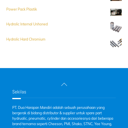
Power Pack Plastik
Hydrolic Internal Unhoned
Hydrolic Hard Chromium
Back
To
Sekilas
Top
PT. Dua Harapan Mandiri adalah sebuah perusahaan yang
bergerak di bidang distributor & supplier untuk spare part
hydrualic, pneumatic, cylinder dan accesoriesnya dari beberapa
brand ternama seperti Cheeson, PMI, Shako, STNC, Yee Young,