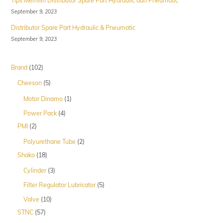
Tips Memilih Distributor Spare Part Hydraulic dan Pneumatic
September 9, 2023
Distributor Spare Part Hydraulic & Pneumatic
September 9, 2023
102
Brand
102
Produk
5
Cheeson
5
Produk
1
Motor Dinamo
1
Produk
4
Power Pack
4
Produk
2
PMI
2
Produk
2
Polyurethane Tube
2
Produk
18
Shako
18
Produk
3
Cylinder
3
Produk
5
Filter Regulator Lubricator
5
Produk
10
Valve
10
Produk
57
STNC
57
Produk