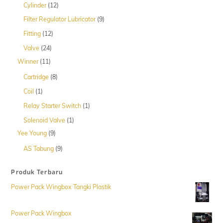
12
Cylinder
12
Produk
9
Filter Regulator Lubricator
9
Produk
12
Fitting
12
Produk
24
Valve
24
Produk
11
Winner
11
Produk
8
Cartridge
8
Produk
1
Coil
1
Produk
1
Relay Starter Switch
1
Produk
1
Solenoid Valve
1
Produk
9
Yee Young
9
Produk
9
AS Tabung
9
Produk
Produk Terbaru
Power Pack Wingbox Tangki Plastik
Power Pack Wingbox