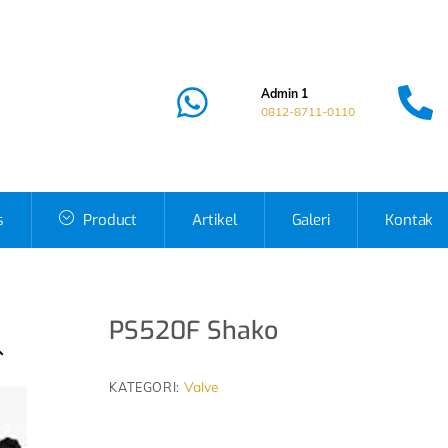
Admin 1
0812-8711-0110
s
Product
Artikel
Galeri
Kontak
PS520F Shako
Valve
KATEGORI: