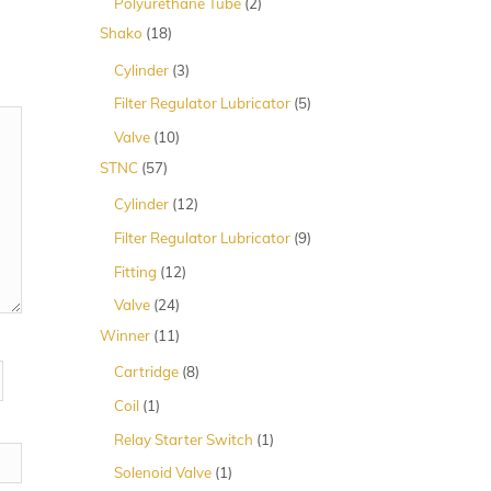
2
Polyurethane Tube
2
Produk
18
Shako
18
Produk
3
Cylinder
3
Produk
5
Filter Regulator Lubricator
5
Produk
10
Valve
10
Produk
57
STNC
57
Produk
12
Cylinder
12
Produk
9
Filter Regulator Lubricator
9
Produk
12
Fitting
12
Produk
24
Valve
24
Produk
11
Winner
11
Produk
8
Cartridge
8
Produk
1
Coil
1
Produk
1
Relay Starter Switch
1
Produk
1
Solenoid Valve
1