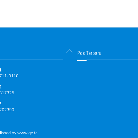
Back
Pos Terbaru
To
Top
1
711-0110
2
317325
3
202390
lished by
www.ge.tc