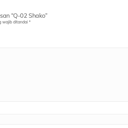
asan “Q-02 Shako”
 wajib ditandai
*