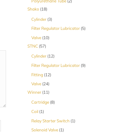
2
Polyurethane Tube
2
Produk
18
Shako
18
Produk
3
Cylinder
3
Produk
5
Filter Regulator Lubricator
5
Produk
10
Valve
10
Produk
57
STNC
57
Produk
12
Cylinder
12
Produk
9
Filter Regulator Lubricator
9
Produk
12
Fitting
12
Produk
24
Valve
24
Produk
11
Winner
11
Produk
8
Cartridge
8
Produk
1
Coil
1
Produk
1
Relay Starter Switch
1
Produk
1
Solenoid Valve
1