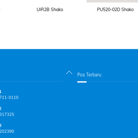
o
UIR2B Shako
PU520-02D Shako
Back
Pos Terbaru
To
Top
1
711-0110
2
317325
3
202390