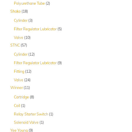
2
Polyurethane Tube
2
Produk
18
Shako
18
Produk
3
Cylinder
3
Produk
5
Filter Regulator Lubricator
5
Produk
10
Valve
10
Produk
57
STNC
57
Produk
12
Cylinder
12
Produk
9
Filter Regulator Lubricator
9
Produk
12
Fitting
12
Produk
24
Valve
24
Produk
11
Winner
11
Produk
8
Cartridge
8
Produk
1
Coil
1
Produk
1
Relay Starter Switch
1
Produk
1
Solenoid Valve
1
Produk
9
Yee Young
9