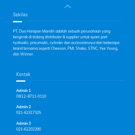
Back
To
Sekilas
Top
PT. Dua Harapan Mandiri adalah sebuah perusahaan yang
bergerak di bidang distributor & supplier untuk spare part
hydrualic, pneumatic, cylinder dan accesoriesnya dari beberapa
brand ternama seperti Cheeson, PMI, Shako, STNC, Yee Young,
dan Winner.
Kontak
Admin 1
0812-
8711-0110
Admin 2
021-62317325
Admin 3
021-62202390