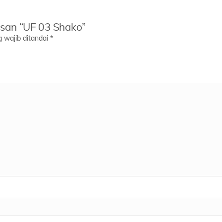
san “UF 03 Shako”
 wajib ditandai
*