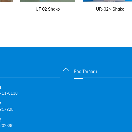
UF 02 Shako
UR-02N Shako
Back
Pos Terbaru
To
Top
1
711-0110
2
317325
3
202390