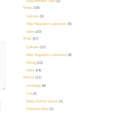
2
Polyurethane Tube
2
Produk
18
Shako
18
Produk
3
Cylinder
3
Produk
5
Filter Regulator Lubricator
5
Produk
10
Valve
10
Produk
57
STNC
57
Produk
12
Cylinder
12
Produk
9
Filter Regulator Lubricator
9
Produk
12
Fitting
12
Produk
24
Valve
24
Produk
11
Winner
11
Produk
8
Cartridge
8
Produk
1
Coil
1
Produk
1
Relay Starter Switch
1
Produk
1
Solenoid Valve
1