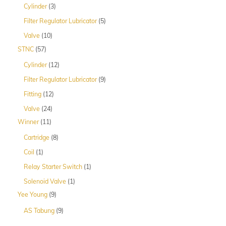
3
Cylinder
3
Produk
5
Filter Regulator Lubricator
5
Produk
10
Valve
10
Produk
57
STNC
57
Produk
12
Cylinder
12
Produk
9
Filter Regulator Lubricator
9
Produk
12
Fitting
12
Produk
24
Valve
24
Produk
11
Winner
11
Produk
8
Cartridge
8
Produk
1
Coil
1
Produk
1
Relay Starter Switch
1
Produk
1
Solenoid Valve
1
Produk
9
Yee Young
9
Produk
9
AS Tabung
9
Produk