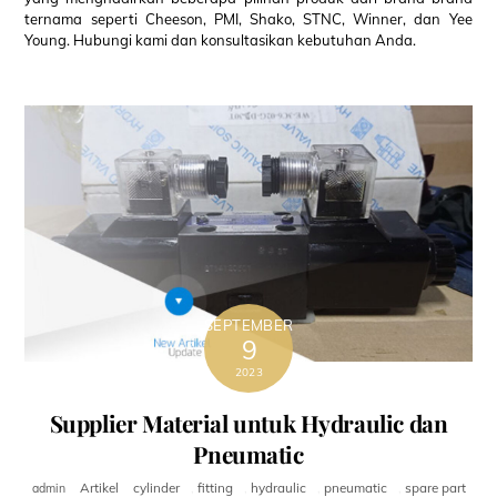
ternama seperti Cheeson, PMI, Shako, STNC, Winner, dan Yee
Young. Hubungi kami dan konsultasikan kebutuhan Anda.
SEPTEMBER
9
2023
Supplier Material untuk Hydraulic dan
Pneumatic
Artikel
cylinder
,
fitting
,
hydraulic
,
pneumatic
,
spare part
admin