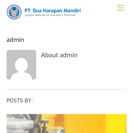
Skip
Men
to
content
admin
About
admin
POSTS BY :