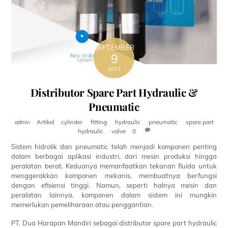
SEPTEMBER
9
2023
Distributor Spare Part Hydraulic &
Pneumatic
Artikel
cylinder
,
fitting
,
hydraulic
,
pneumatic
,
spare part
admin
hydraulic
,
valve
0
Sistem hidrolik dan pneumatic telah menjadi komponen penting
dalam berbagai aplikasi industri, dari mesin produksi hingga
peralatan berat. Keduanya memanfaatkan tekanan fluida untuk
menggerakkan komponen mekanis, membuatnya berfungsi
dengan efisiensi tinggi. Namun, seperti halnya mesin dan
peralatan lainnya, komponen dalam sistem ini mungkin
memerlukan pemeliharaan atau penggantian.
PT. Dua Harapan Mandiri sebagai distributor spare part hydraulic