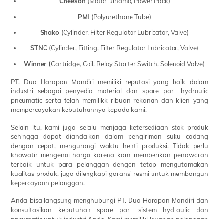
Cheeson
(Motor Dinamo, Power Pack)
PMI
(Polyurethane Tube)
Shako
(Cylinder, Filter Regulator Lubricator, Valve)
STNC
(Cylinder, Fitting, Filter Regulator Lubricator, Valve)
Winner (
Cartridge, Coil, Relay Starter Switch, Solenoid Valve)
PT. Dua Harapan Mandiri memiliki reputasi yang baik dalam
industri sebagai penyedia material dan spare part hydraulic
pneumatic serta telah memilikk ribuan rekanan dan klien yang
mempercayakan kebutuhannya kepada kami.
Selain itu, kami juga selalu menjaga ketersediaan stok produk
sehingga dapat diandalkan dalam pengiriman suku cadang
dengan cepat, mengurangi waktu henti produksi. Tidak perlu
khawatir mengenai harga karena kami memberikan penawaran
terbaik untuk para pelanggan dengan tetap mengutamakan
kualitas produk, juga dilengkapi garansi resmi untuk membangun
kepercayaan pelanggan.
Anda bisa langsung menghubungi PT. Dua Harapan Mandiri dan
konsultasikan kebutuhan spare part sistem hydraulic dan
pneumatic untuk industri Anda. Kami memiliki layanan pelanggan