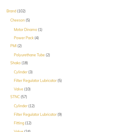
102
Brand
102
Produk
5
Cheeson
5
Produk
1
Motor Dinamo
1
Produk
4
Power Pack
4
Produk
2
PMI
2
Produk
2
Polyurethane Tube
2
Produk
18
Shako
18
Produk
3
Cylinder
3
Produk
5
Filter Regulator Lubricator
5
Produk
10
Valve
10
Produk
57
STNC
57
Produk
12
Cylinder
12
Produk
9
Filter Regulator Lubricator
9
Produk
12
Fitting
12
Produk
24
Valve
24