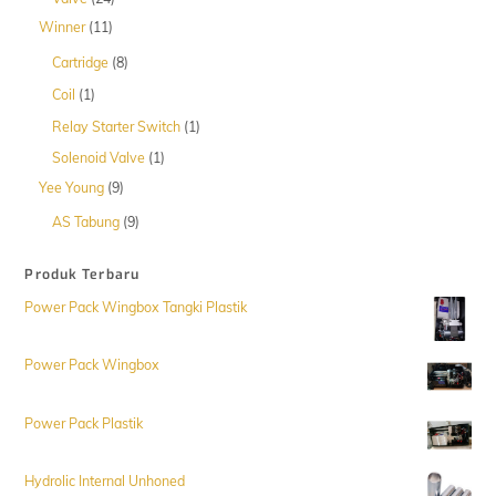
Produk
11
Winner
11
Produk
8
Cartridge
8
Produk
1
Coil
1
Produk
1
Relay Starter Switch
1
Produk
1
Solenoid Valve
1
Produk
9
Yee Young
9
Produk
9
AS Tabung
9
Produk
Produk Terbaru
Power Pack Wingbox Tangki Plastik
Power Pack Wingbox
Power Pack Plastik
Hydrolic Internal Unhoned