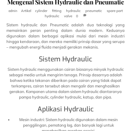
Mengenal Sistem Hydraulic dan Pneumatic
Artikel
cylinder
,
fitting
,
hydraulic
,
pneumatic
,
spare part
admin
hydraulic
,
valve
0
Sistem hydraulic dan Pneumatic adalah dua teknologi yang
memainkan peran penting dalam dunia modern. Keduanya
digunakan dalam berbagai aplikasi mulai dari mesin industri
hingga kendaraan, dan mereka memiliki prinsip dasar yang serupa
– mengubah energi fluida menjadi gerakan mekanis.
Sistem Hydraulic
Sistem hydraulic menggunakan cairan biasanya minyak hydraulic
sebagai media untuk mengirim tenaga. Prinsip dasarnya adalah
bahwa ketika tekanan diberikan pada cairan yang tidak dapat
terkompres, cairan tersebut akan mengalir dan menghasilkan
gerakan. Komponen utama dalam sistem hydraulic diantaranya
pompa hydraulic, cylinder hydraulic, katup, dan pipa.
Aplikasi Hydraulic
Mesin industri: Sistem hydraulic digunakan dalam mesin
penggilingan, pemotong log, dan banyak lagi untuk
menghasilkan gerakan presisi.