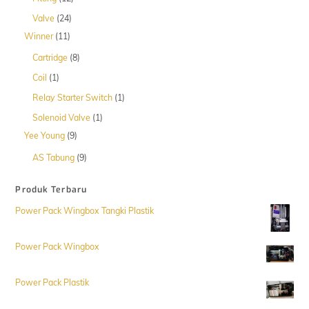
Produk
24
Valve
24
Produk
11
Winner
11
Produk
8
Cartridge
8
Produk
1
Coil
1
Produk
1
Relay Starter Switch
1
Produk
1
Solenoid Valve
1
Produk
9
Yee Young
9
Produk
9
AS Tabung
9
Produk
Produk Terbaru
Power Pack Wingbox Tangki Plastik
Power Pack Wingbox
Power Pack Plastik