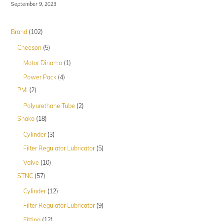
September 9, 2023
102
Brand
102
Produk
5
Cheeson
5
Produk
1
Motor Dinamo
1
Produk
4
Power Pack
4
Produk
2
PMI
2
Produk
2
Polyurethane Tube
2
Produk
18
Shako
18
Produk
3
Cylinder
3
Produk
5
Filter Regulator Lubricator
5
Produk
10
Valve
10
Produk
57
STNC
57
Produk
12
Cylinder
12
Produk
9
Filter Regulator Lubricator
9
Produk
12
Fitting
12