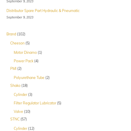
September 9, 2023
Distributor Spare Part Hydraulic & Pneumatic
September 9, 2023
102
Brand
102
Produk
5
Cheeson
5
Produk
1
Motor Dinamo
1
Produk
4
Power Pack
4
Produk
2
PMI
2
Produk
2
Polyurethane Tube
2
Produk
18
Shako
18
Produk
3
Cylinder
3
Produk
5
Filter Regulator Lubricator
5
Produk
10
Valve
10
Produk
57
STNC
57
Produk
12
Cylinder
12