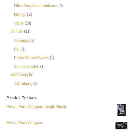
Produk
9
Filter Regulator Lubricator
9
Produk
12
Fitting
12
Produk
24
Valve
24
Produk
11
Winner
11
Produk
8
Cartridge
8
Produk
1
Coil
1
Produk
1
Relay Starter Switch
1
Produk
1
Solenoid Valve
1
Produk
9
Yee Young
9
Produk
9
AS Tabung
9
Produk
Produk Terbaru
Power Pack Wingbox Tangki Plastik
Power Pack Wingbox