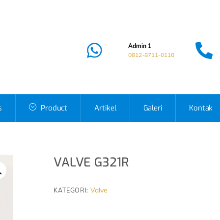
Admin 1
0812-8711-0110
s
Product
Artikel
Galeri
Kontak
VALVE G321R
Valve
KATEGORI: