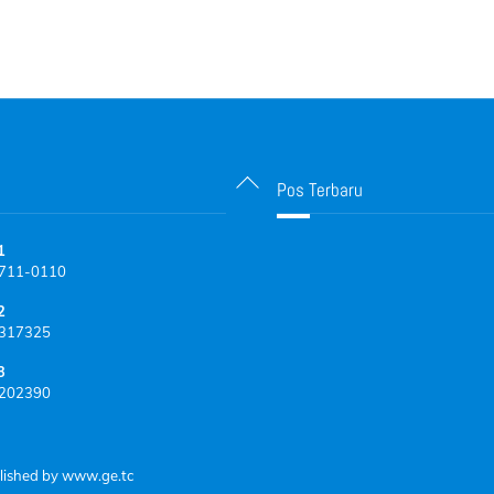
Back
Pos Terbaru
To
Top
1
711-0110
2
317325
3
202390
lished by
www.ge.tc