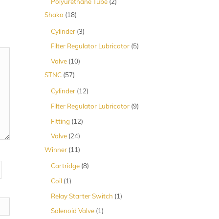
2
Polyurethane Tube
2
Produk
18
Shako
18
Produk
3
Cylinder
3
Produk
5
Filter Regulator Lubricator
5
Produk
10
Valve
10
Produk
57
STNC
57
Produk
12
Cylinder
12
Produk
9
Filter Regulator Lubricator
9
Produk
12
Fitting
12
Produk
24
Valve
24
Produk
11
Winner
11
Produk
8
Cartridge
8
Produk
1
Coil
1
Produk
1
Relay Starter Switch
1
Produk
1
Solenoid Valve
1