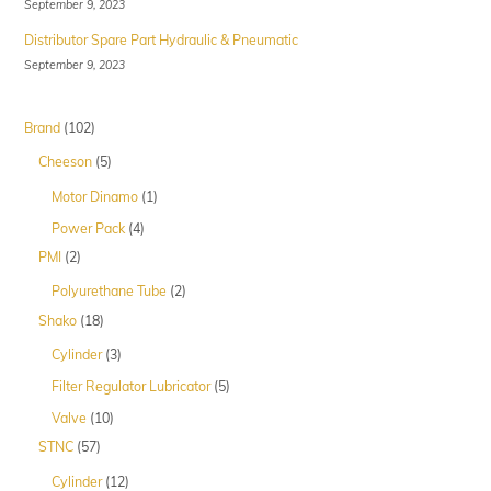
September 9, 2023
Distributor Spare Part Hydraulic & Pneumatic
September 9, 2023
102
Brand
102
Produk
5
Cheeson
5
Produk
1
Motor Dinamo
1
Produk
4
Power Pack
4
Produk
2
PMI
2
Produk
2
Polyurethane Tube
2
Produk
18
Shako
18
Produk
3
Cylinder
3
Produk
5
Filter Regulator Lubricator
5
Produk
10
Valve
10
Produk
57
STNC
57
Produk
12
Cylinder
12