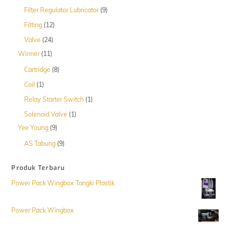
Produk
9
Filter Regulator Lubricator
9
Produk
12
Fitting
12
Produk
24
Valve
24
Produk
11
Winner
11
Produk
8
Cartridge
8
Produk
1
Coil
1
Produk
1
Relay Starter Switch
1
Produk
1
Solenoid Valve
1
Produk
9
Yee Young
9
Produk
9
AS Tabung
9
Produk
Produk Terbaru
Power Pack Wingbox Tangki Plastik
Power Pack Wingbox