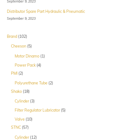
September 9, 2023
Distributor Spare Part Hydraulic & Pneumatic
September 9, 2023
102
Brand
102
Produk
5
Cheeson
5
Produk
1
Motor Dinamo
1
Produk
4
Power Pack
4
Produk
2
PMI
2
Produk
2
Polyurethane Tube
2
Produk
18
Shako
18
Produk
3
Cylinder
3
Produk
5
Filter Regulator Lubricator
5
Produk
10
Valve
10
Produk
57
STNC
57
Produk
12
Cylinder
12