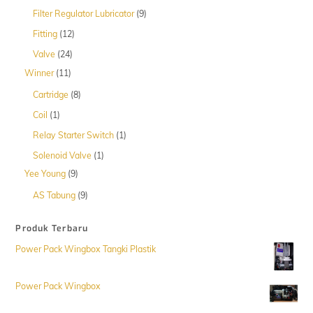
Produk
9
Filter Regulator Lubricator
9
Produk
12
Fitting
12
Produk
24
Valve
24
Produk
11
Winner
11
Produk
8
Cartridge
8
Produk
1
Coil
1
Produk
1
Relay Starter Switch
1
Produk
1
Solenoid Valve
1
Produk
9
Yee Young
9
Produk
9
AS Tabung
9
Produk
Produk Terbaru
Power Pack Wingbox Tangki Plastik
Power Pack Wingbox